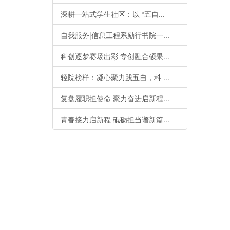
深耕一站式学生社区：以 “五自...
自我服务|信息工程系励行书院一...
科创逐梦赛场出彩 专创融合硕果...
轻院榜样：凝心聚力践五自，科 ...
复盘履职担使命 聚力奋进启新程...
青春接力启新程 砥砺担当谱新篇...