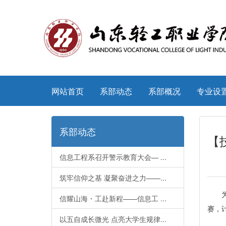
网站首页
系部动态
系部概况
专业设
系部动态
【
信息工程系召开警示教育大会— ...
筑牢信仰之基 凝聚奋进之力——...
信耀山海・工赴新程——信息工 ...
赛，
以五自成长微光 点亮大学生规律...