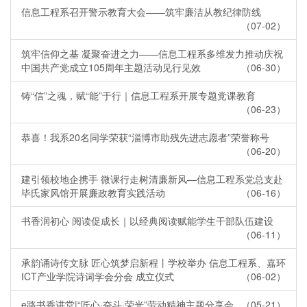
信息工程系召开警示教育大会——筑牢廉洁从教纪律防线
（07-02）
筑牢信仰之基 凝聚奋进之力——信息工程系多维发力推动庆祝
中国共产党成立105周年主题活动见行见效
（06-30）
铸“信”之魂，赋“能”于行｜信息工程系开展专题党课教育
（06-23）
恭喜！我系20名同学荣获“淄博市助残先进志愿者”荣誉称号
（06-20）
建引领校地企携手 微课行走树清廉新风—信息工程系党总支赴
毕氏家风馆开展廉政教育实践活动
（06-16）
书香润初心 阅读促成长｜以经典阅读赋能学生干部队伍建设
（06-11）
承韵诵诗传文脉 匠心筑梦启新程丨学校举办 信息工程系、嘉环
ICT产业学院诗词学会分会 成立仪式
（06-02）
e路书香讲堂|“匠心·奋斗·荣光”劳动精神主题分享会
（05-21）