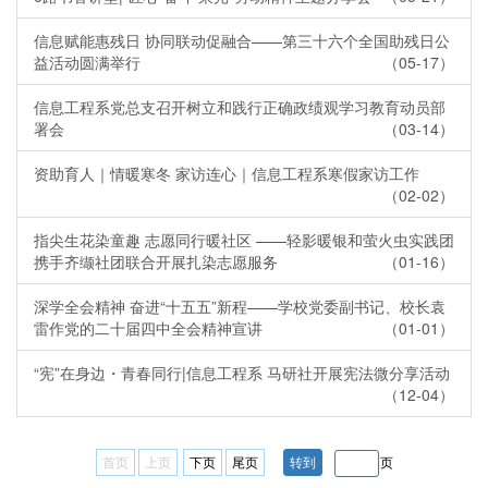
信息赋能惠残日 协同联动促融合——第三十六个全国助残日公
益活动圆满举行
（05-17）
信息工程系党总支召开树立和践行正确政绩观学习教育动员部
署会
（03-14）
资助育人｜情暖寒冬 家访连心｜信息工程系寒假家访工作
（02-02）
指尖生花染童趣 志愿同行暖社区 ——轻影暖银和萤火虫实践团
携手齐缬社团联合开展扎染志愿服务
（01-16）
深学全会精神 奋进“十五五”新程——学校党委副书记、校长袁
雷作党的二十届四中全会精神宣讲
（01-01）
“宪”在身边・青春同行|信息工程系 马研社开展宪法微分享活动
（12-04）
首页
上页
下页
尾页
页