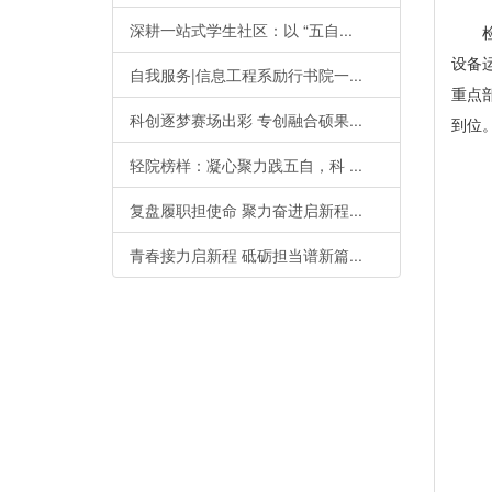
深耕一站式学生社区：以 “五自...
设备
自我服务|信息工程系励行书院一...
重点
科创逐梦赛场出彩 专创融合硕果...
到位
轻院榜样：凝心聚力践五自，科 ...
复盘履职担使命 聚力奋进启新程...
青春接力启新程 砥砺担当谱新篇...