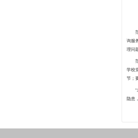
询服
理问
学校
节；
隐患