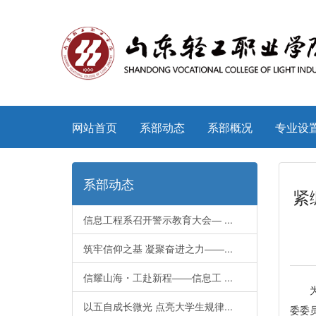
网站首页
系部动态
系部概况
专业设
系部动态
紧
信息工程系召开警示教育大会— ...
筑牢信仰之基 凝聚奋进之力——...
信耀山海・工赴新程——信息工 ...
以五自成长微光 点亮大学生规律...
委委